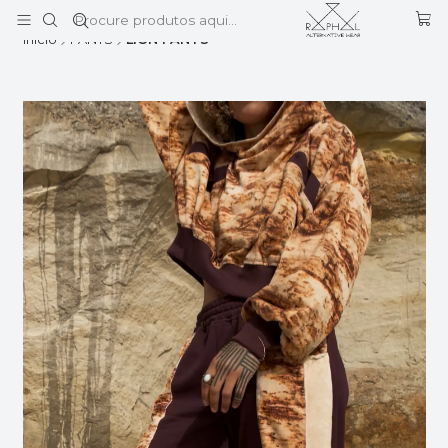
Este é o texto do slide
Ler mais
Início
PANTS
LION PANTS