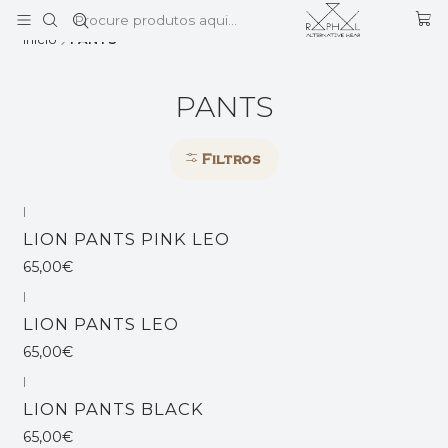
Este é o texto do slide
Ler mais
Início
PANTS
PANTS
Filtros
|
Não Disponível
LION PANTS PINK LEO
65,00€
|
Esgotado
LION PANTS LEO
65,00€
|
Esgotado
LION PANTS BLACK
65,00€