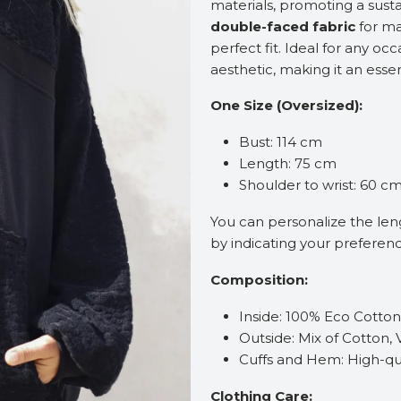
materials, promoting a susta
double-faced fabric
for ma
perfect fit. Ideal for any oc
aesthetic, making it an esse
One Size (Oversized):
Bust: 114 cm
Length: 75 cm
Shoulder to wrist: 60 c
You can personalize the le
by indicating your preferen
Composition:
Inside: 100% Eco Cotto
Outside: Mix of Cotton, 
Cuffs and Hem: High-qua
Clothing Care: