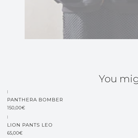
You mig
|
Out of stock
PANTHERA BOMBER
150,00€
|
Out of stock
LION PANTS LEO
65,00€