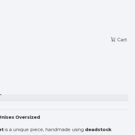
Read more
EN
A BOMBER BLACK
Cart
s
Unisex Oversized
et
is a unique piece, handmade using
deadstock