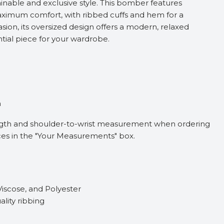
inable and exclusive style. This bomber features
ximum comfort, with ribbed cuffs and hem for a
casion, its oversized design offers a modern, relaxed
ntial piece for your wardrobe.
m
ngth and shoulder-to-wrist measurement when ordering
ces in the "Your Measurements" box.
n
Viscose, and Polyester
lity ribbing