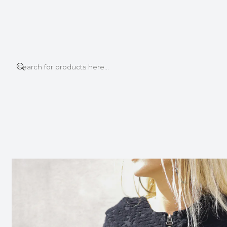
This is the slide text
Read more
Home
BOMBER JACKET
PANTHERA BOMBER BLACK