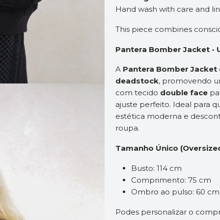
Hand wash with care and line
This piece combines consciou
Pantera Bomber Jacket - 
A
Pantera Bomber Jacket
deadstock
, promovendo um
com tecido
double face
pa
ajuste perfeito. Ideal para 
estética moderna e descont
roupa.
Tamanho Único (Oversized
Busto: 114 cm
Comprimento: 75 cm
Ombro ao pulso: 60 cm
Podes personalizar o comp