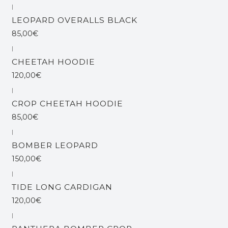
|
Out of stock
LEOPARD OVERALLS BLACK
85,00€
|
Out of stock
CHEETAH HOODIE
120,00€
|
Out of stock
CROP CHEETAH HOODIE
85,00€
|
BOMBER LEOPARD
150,00€
|
TIDE LONG CARDIGAN
120,00€
|
Out of stock