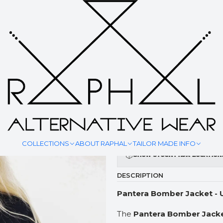
|
PANTHER
YOUR MEASURMENT
COLLECTIONS
ABOUT RAPHAL
TAILOR MADE INFO
Show stock from location
DESCRIPTION
Pantera Bomber Jacket - 
The
Pantera Bomber Jack